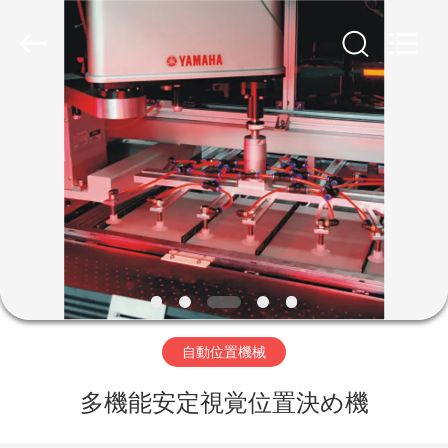
©
2020
-
2026
Guangdong
Lishunyuan
Intelligent
Automation
Co.,
家
Ltd..
All
Rights
へ
Reserved.
製
品
わ
自動位置機械
た
多機能安定視覚位置決め機
し