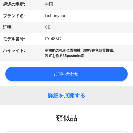
た
起源の場所:
中国
ち
Lishunyuan
ブランド名:
に
CE
証明:
つ
LY-485C
モデル番号:
い
,
,
ハイライト:
多機能の視覚位置機械
380V視覚位置機械
装置を作る35pcs/min箱
て
お問い合わせ!
工
場
詳細を展開する
ツ
ア
類似品
ー