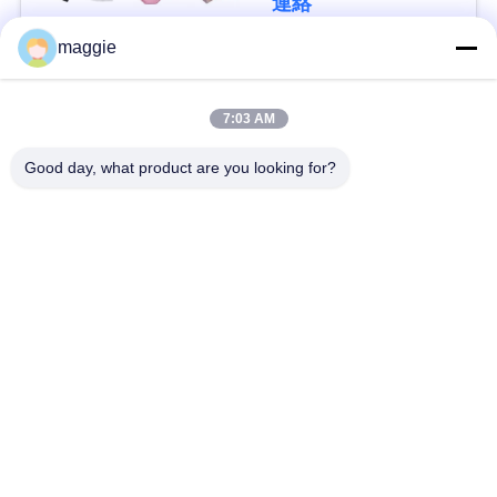
連絡
maggie
ニ
人気カテゴリ
すべて
ュ
7:03 AM
ー
機械を作る堅い箱
機械を作る板紙箱
Good day, what product are you looking for?
ス
機械を作る自動紙箱
機械を作る自動場合
引
自動位置機械
ペーパー供給機械
金
を
機械を作る半自動堅
機械に溝を作るボー
い箱
ル紙
求
め
予約購読して下