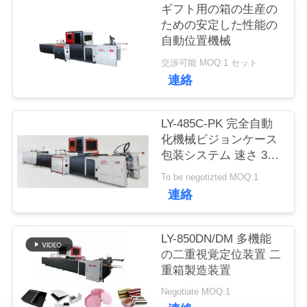
ギフト用の箱の生産の
ための安定した性能の
品
自動位置機械
質
交渉可能 MOQ:1 セット
連絡
管
理
LY-485C-PK 完全自動
化機械ビジョンケース
包装システム 速さ 30
連
パーツ / 分
To be negotizted MOQ:1
絡
連絡
く
LY-850DN/DM 多機能
だ
の二重視覚定位装置 二
重箱製造装置
さ
Negotiate MOQ:1
い