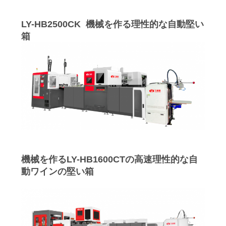
品
LY-HB2500CK 機械を作る理性的な自動堅い
箱
質
管
理
連
絡
く
機械を作るLY-HB1600CTの高速理性的な自
動ワインの堅い箱
だ
さ
い