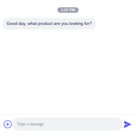
バ
1:07 PM
シ
Good day, what product are you looking for?
ー
ポ
リ
シ
ー