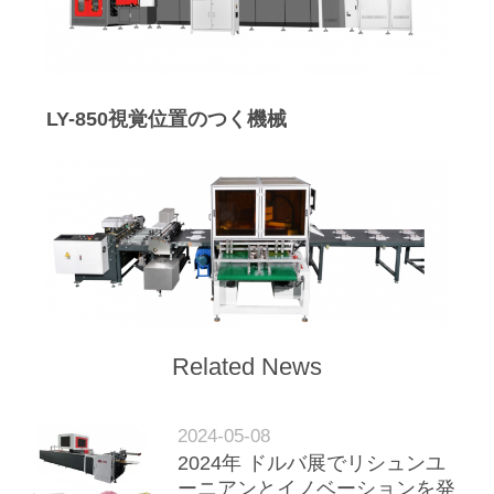
ニ
ュ
LY-850視覚位置のつく機械
ー
ス
引
金
を
Related News
求
2024-05-08
め
2024年 ドルバ展でリシュンユ
ーニアンとイノベーションを発