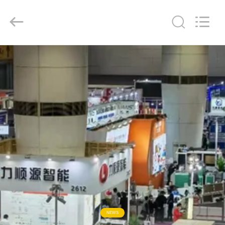
©
2020
-
2026
Guangdong
Lishunyuan
Intelligent
Automation
Co.,
家
Ltd..
All
Rights
へ
Reserved.
製
品
わ
た
し
NEWS