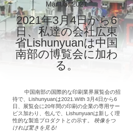
た
Mar 03, 2021
ち
2021年3月4日から6
に
日、私達の会社広東
つ
省Lishunyuanは中国
い
南部の博覧会に加わ
て
る。
工
場
中国南部の国際的な印刷業界展覧会の招
待で、Lishunyuanは2021.With 3月4日から6
ツ
日、展覧会に20年間の印刷の企業の専用サー
ビス加わり、包んで、Lishunyuanは新しく理
ア
性的な製造プロダクトとの示す。
映像をつ
ー
ければ驚きを見る!