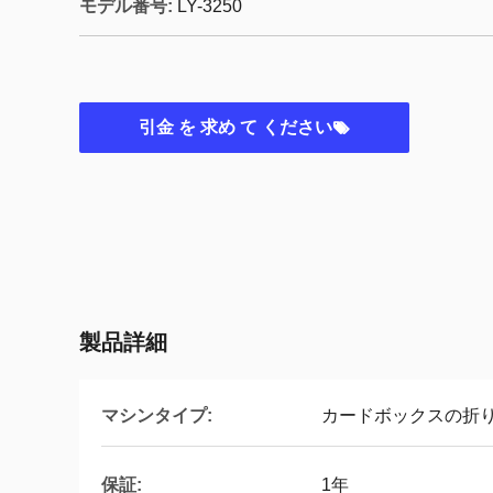
モデル番号:
LY-3250
引金 を 求め て ください
製品詳細
マシンタイプ:
カードボックスの折
保証:
1年