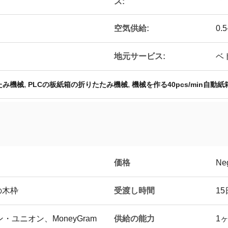
ス:
空気供給:
0.
地元サービス:
ベ
,
,
たみ機械
PLCの板紙箱の折りたたみ機械
機械を作る40pcs/min自動紙
価格
Neg
受渡し時間
の木枠
15
供給の能力
ン・ユニオン、MoneyGram
1