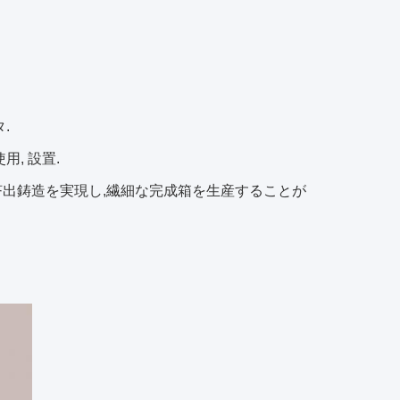
.
, 設置.
挤出鋳造を実現し,繊細な完成箱を生産することが