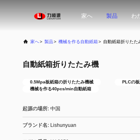
家へ
製品
わ
家へ
>
製品
>
機械を作る自動紙箱
>
自動紙箱折りたた
自動紙箱折りたたみ機
0.5Mpa板紙箱の折りたたみ機械
PLCの
機械を作る40pcs/min自動紙箱
起源の場所:
中国
ブランド名:
Lishunyuan