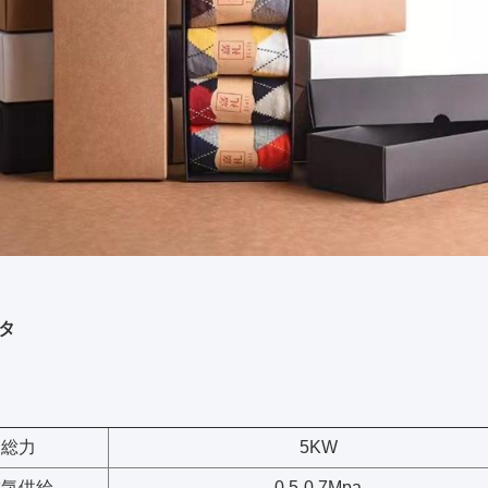
タ
総力
5KW
空気供給
0.5-0.7Mpa