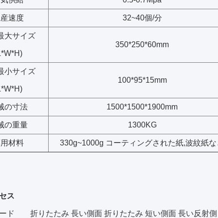
生産速度
32~40個/分
最大サイズ
350*250*60mm
L*W*H)
最小サイズ
100*95*15mm
L*W*H)
械の寸法
1500*1500*1900mm
械の重量
1300KG
応用材料
330g~1000g コーティングされた紙,波紋紙
セス
ード
折りたたみ 長い側面 折りたたみ 短い側面 長い反射側