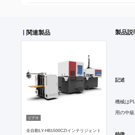
製品説
関連製品
記述
機械はP
用の中級
ビデオ
全自動LY-HB1500CZIインテリジェント
特徴