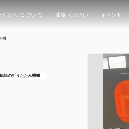
たしたち に つい て
連絡 ください
イベント
み機
板紙箱の折りたたみ機械