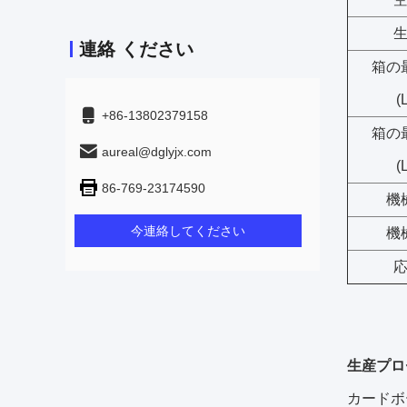
連絡 ください
箱の
(
+86-13802379158
箱の
aureal@dglyjx.com
(
86-769-23174590
機
今連絡してください
機
生産プロ
カードボ