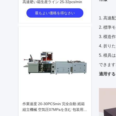
高速硬い箱生産ライン 25-32pcs/min
最もよい価格を得なさい
高速配
標準モ
模造作
折りた
模具は
できます
適用する
作業速度 20-30PCSmin 完全自動 紙箱
組立機械 空気圧07MPaを含む 包装用に
設計