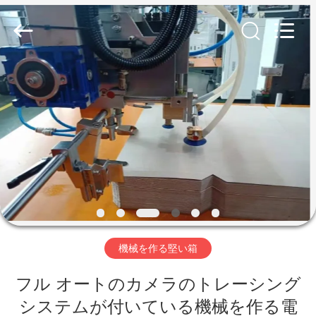
©
2020
-
2026
Guangdong
Lishunyuan
Intelligent
Automation
Co.,
家
Ltd..
All
Rights
へ
Reserved.
製
品
わ
機械を作る堅い箱
た
フル オートのカメラのトレーシング
し
システムが付いている機械を作る電