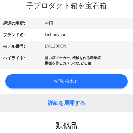
た
子プロダクト箱を宝石箱
ち
に
起源の場所:
中国
つ
Lishunyuan
ブランド名:
い
LY-1200CN
モデル番号:
て
,
,
ハイライト:
堅い箱メーカー
機械を作る産業箱
機械を作るカメラのたどる箱
工
お問い合わせ!
場
ツ
詳細を展開する
ア
類似品
ー