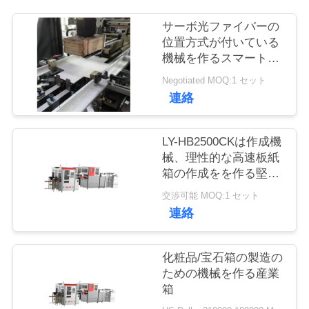
サーボ光ファイバーの
品
位置方式が付いている
機械を作るスマートな
質
自動堅い箱
Negotiated MOQ:1 セット
管
連絡
理
LY-HB2500CKは作成機
械、理性的な高速板紙
連
箱の作成をを作る堅い
箱を人間化した
絡
交渉可能 MOQ:1 セット
連絡
く
だ
化粧品/宝石箱の製造の
さ
ための機械を作る産業
箱
い