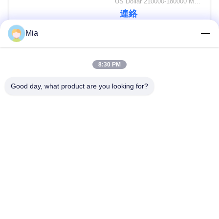
US Dollar 210000-180000 MOQ:1 セット
連絡
ニ
Mia
ュ
人気カテゴリ
すべて
8:30 PM
ー
機械を作る堅い箱
機械を作る板紙箱
ス
Good day, what product are you looking for?
機械を作る自動紙箱
機械を作る自動場合
引
金
自動位置機械
ペーパー供給機械
を
機械を作る半自動堅
機械に溝を作るボー
求
い箱
ル紙
め