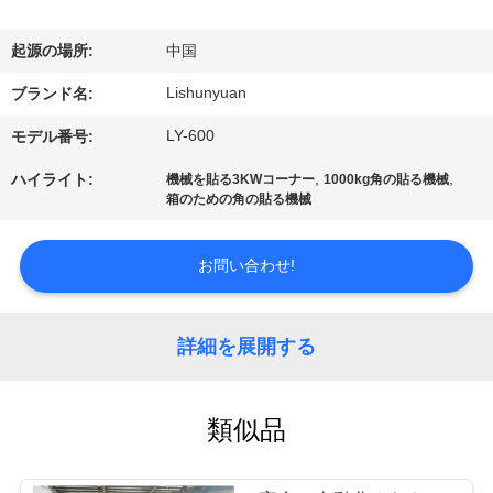
た
ち
起源の場所:
中国
に
Lishunyuan
ブランド名:
つ
LY-600
モデル番号:
い
,
,
ハイライト:
機械を貼る3KWコーナー
1000kg角の貼る機械
箱のための角の貼る機械
て
お問い合わせ!
工
場
詳細を展開する
ツ
ア
類似品
ー