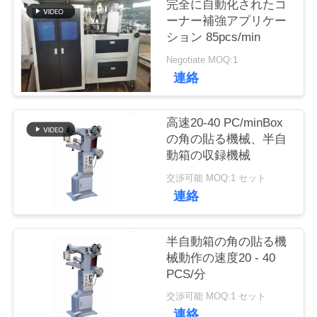
完全に自動化されたコ
ーナー補強アプリケー
品
ション 85pcs/min
質
Negotiate MOQ:1
連絡
管
理
高速20-40 PC/minBox
の角の貼る機械、半自
動箱の収録機械
連
交渉可能 MOQ:1 セット
絡
連絡
く
半自動箱の角の貼る機
だ
械動作の速度20 - 40
PCS/分
さ
交渉可能 MOQ:1 セット
い
連絡