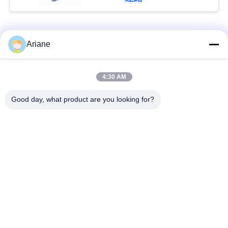
ニ
人気カテゴリ
すべて
Ariane
ュ
ー
機械を作る堅い箱
機械を作る板紙箱
4:30 AM
ス
Good day, what product are you looking for?
機械を作る自動紙箱
機械を作る自動場合
引
自動位置機械
ペーパー供給機械
金
機械を作る半自動堅
機械に溝を作るボー
を
い箱
ル紙
求
め
予約購読して下