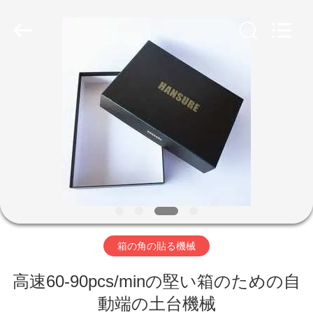
©
2020
-
2026
Guangdong
Lishunyuan
Intelligent
Automation
Co.,
家
Ltd..
All
Rights
へ
Reserved.
製
品
わ
箱の角の貼る機械
た
高速60-90pcs/minの堅い箱のための自
し
動端の土台機械