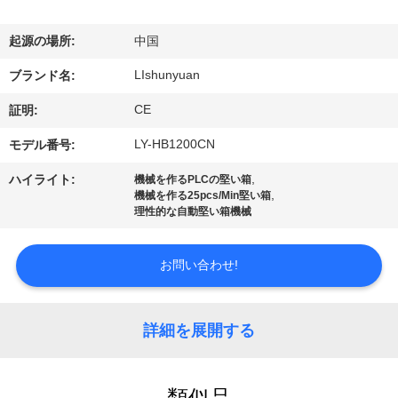
た
ち
起源の場所:
中国
に
LIshunyuan
ブランド名:
つ
CE
証明:
い
LY-HB1200CN
モデル番号:
て
,
ハイライト:
機械を作るPLCの堅い箱
,
機械を作る25pcs/Min堅い箱
理性的な自動堅い箱機械
工
お問い合わせ!
場
ツ
詳細を展開する
ア
ー
類似品