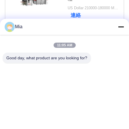
US Dollar 210000-180000 MOQ:1 セット
連絡
ニ
Mia
ュ
人気カテゴリ
すべて
ー
11:05 AM
ス
機械を作る堅い箱
機械を作る板紙箱
Good day, what product are you looking for?
引
機械を作る自動紙箱
機械を作る自動場合
金
自動位置機械
ペーパー供給機械
を
求
機械を作る半自動堅
機械に溝を作るボー
い箱
ル紙
め