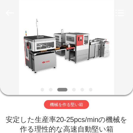
©
2020
-
2026
Guangdong
Lishunyuan
Intelligent
Automation
Co.,
家
Ltd..
All
Rights
へ
Reserved.
製
品
わ
機械を作る堅い箱
た
安定した生産率20-25pcs/minの機械を
し
作る理性的な高速自動堅い箱