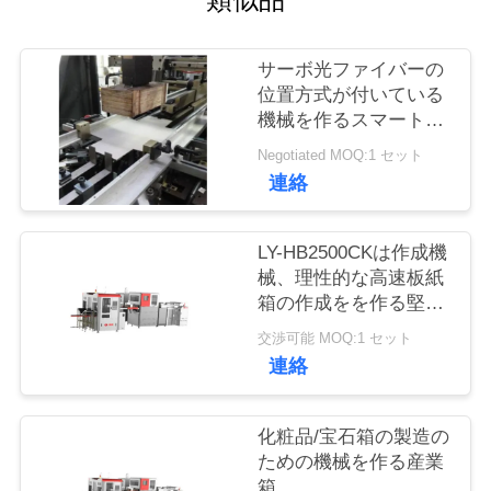
品
サーボ光ファイバーの
質
位置方式が付いている
機械を作るスマートな
管
自動堅い箱
Negotiated MOQ:1 セット
理
連絡
LY-HB2500CKは作成機
連
械、理性的な高速板紙
絡
箱の作成をを作る堅い
箱を人間化した
交渉可能 MOQ:1 セット
く
連絡
だ
さ
化粧品/宝石箱の製造の
ための機械を作る産業
い
箱