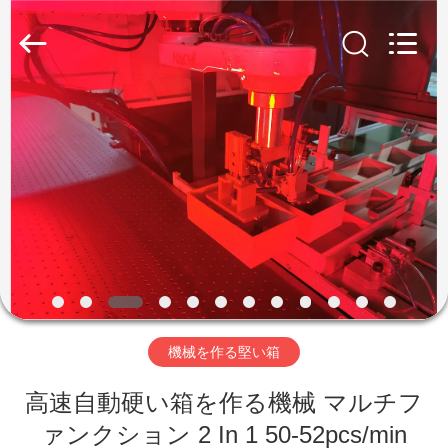
©
2020
-
2026
Guangdong
Lishunyuan
Intelligent
Automation
Co.,
家
Ltd..
All
Rights
へ
Reserved.
製
品
わ
機械を作る堅い箱
た
高速自動硬い箱を作る機械 マルチフ
し
ァンクション 2 In 1 50-52pcs/min