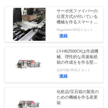
品
サーボ光ファイバーの
位置方式が付いている
質
機械を作るスマートな
自動堅い箱
管
Negotiated MOQ:1 セット
連絡
理
LY-HB2500CKは作成機
連
械、理性的な高速板紙
箱の作成をを作る堅い
絡
箱を人間化した
交渉可能 MOQ:1 セット
く
連絡
だ
化粧品/宝石箱の製造の
さ
ための機械を作る産業
箱
い