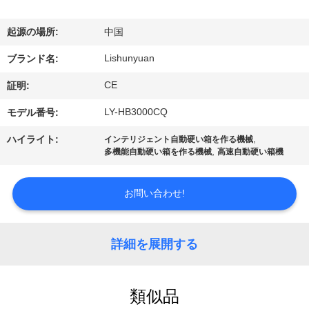
た
ち
起源の場所:
中国
に
Lishunyuan
ブランド名:
つ
CE
証明:
い
LY-HB3000CQ
モデル番号:
て
,
ハイライト:
インテリジェント自動硬い箱を作る機械
,
多機能自動硬い箱を作る機械
高速自動硬い箱機
工
お問い合わせ!
場
ツ
詳細を展開する
ア
ー
類似品