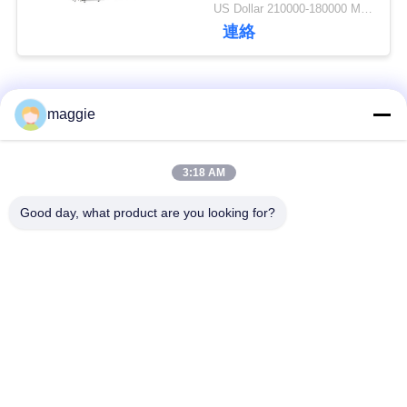
US Dollar 210000-180000 MOQ:1 セット
連絡
ニ
ュ
人気カテゴリ
すべて
maggie
ー
ス
機械を作る堅い箱
機械を作る板紙箱
3:18 AM
Good day, what product are you looking for?
機械を作る自動紙箱
機械を作る自動場合
引
金
自動位置機械
ペーパー供給機械
を
機械を作る半自動堅
機械に溝を作るボー
求
い箱
ル紙
め