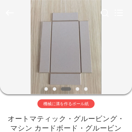
©
2020
-
2026
Guangdong
Lishunyuan
Intelligent
Automation
Co.,
家
Ltd..
All
Rights
へ
Reserved.
製
品
わ
機械に溝を作るボール紙
た
オートマティック・グルービング・
し
マシン カードボード・グルービン