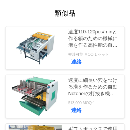
類似品
品
質
速度110-120pcs/minと
管
作る箱のための機械に
溝を作る高性能の自動
理
ボール紙
交渉可能 MOQ:1 セット
連絡
連
絡
速度に細長い穴をつけ
る溝を作るための自動
く
Notcherの打抜き機の
電子カウント10-35
だ
$13,000 MOQ:1
m/min
連絡
さ
い
ギフトボックスで使用