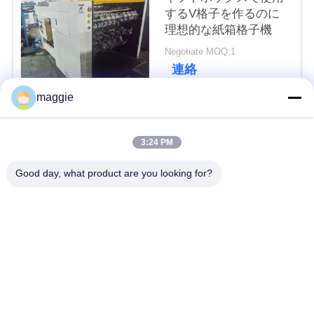
するV格子を作るのに
理想的な紙箱格子機
ニ
Negotiate MOQ:1
ュ
連絡
ー
maggie
人気カテゴリ
ス
すべて
3:24 PM
引
機械を作る堅い箱
機械を作る板紙箱
Good day, what product are you looking for?
金
機械を作る自動紙箱
機械を作る自動場合
を
求
自動位置機械
ペーパー供給機械
め
機械を作る半自動堅
機械に溝を作るボー