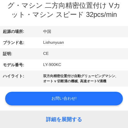
た
グ・マシン 二方向精密位置付け Vカ
ち
ット・マシン スピード 32pcs/min
に
起源の場所:
中国
つ
Lishunyuan
ブランド名:
い
CE
証明:
て
LY-900KC
モデル番号:
工
,
ハイライト:
双方向精密位置付け自動グリュービングマシン
,
オート v 切断溝の機械
高速オートV溝機
場
ツ
お問い合わせ!
ア
詳細を展開する
ー