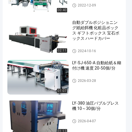
自動位置機械
2022-12-09
00:40
自動ダブルポジショニン
グ紙給餌機 化粧品ボック
ス ギフトボックス 宝石ボ
ックス ハードカバー
ペーパー供給機械
02:11
2024-10-16
LY-SJ-650-A 自動給紙＆糊
付け機 速度 20-50個/分
ペーパー供給機械
2026-03-28
01:07
LY-380 油圧バブルプレス
機 10～30個/分
箱の泡押す機械
2026-04-07
01:13