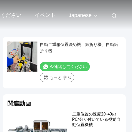
 ください
イベント
Japanese
自動二重箱位置決め機、紙折り機、自動紙
折り機
今連絡してください
もっと 学ぶ
関連動画
二重位置の速度20-40の
PC/分が付いている視覚自
動位置機械