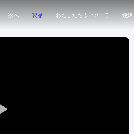
家へ
製品
わたしたち に つい て
連絡
Play
Video