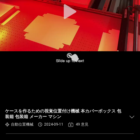
た
ち
に
つ
い
て
工
場
ツ
ケースを作るための視覚位置付け機械 本カバーボックス 包
装箱 包装箱 メーカー マシン
ア
自動位置機械
2024-09-11
49 意見
ー