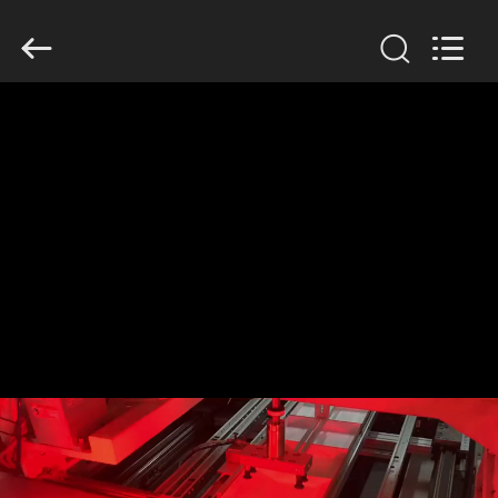
©
2020
-
2026
Guangdong
Lishunyuan
Intelligent
Automation
Co.,
家
Ltd..
All
Rights
へ
Reserved.
製
品
わ
た
し