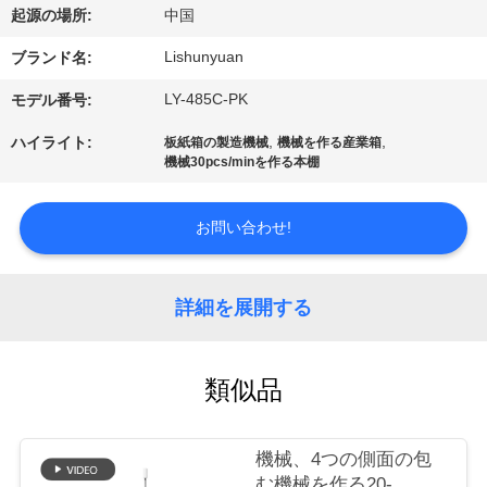
た
起源の場所:
中国
ち
Lishunyuan
ブランド名:
に
LY-485C-PK
モデル番号:
つ
,
,
ハイライト:
板紙箱の製造機械
機械を作る産業箱
機械30pcs/minを作る本棚
い
て
お問い合わせ!
工
詳細を展開する
場
ツ
類似品
ア
機械、4つの側面の包
ー
む機械を作る20-