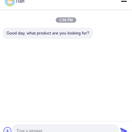
Tian
人気カテゴリ
すべて
ニ
1:56 PM
ュ
機械を作る堅い箱
機械を作る板紙箱
Good day, what product are you looking for?
ー
機械を作る自動紙箱
機械を作る自動場合
ス
自動位置機械
ペーパー供給機械
引
金
機械を作る半自動堅
機械に溝を作るボー
い箱
ル紙
を
求
予約購読して下
め