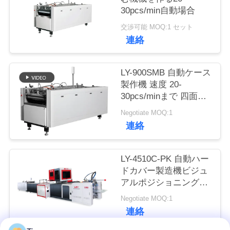
30pcs/min自動場合
品
交渉可能 MOQ:1 セット
連絡
質
管
LY-900SMB 自動ケース
製作機 速度 20-
理
30pcs/minまで 四面包
装機
Negotiate MOQ:1
連
連絡
絡
LY-4510C-PK 自動ハー
く
ドカバー製造機ビジュ
アルポジショニングケ
だ
ース製造機/自動機/ハ
Negotiate MOQ:1
さ
ードカバー製造機/ケー
連絡
スメーカー
い