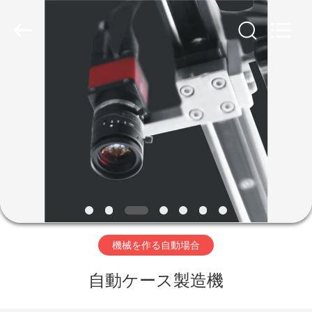
©
2020
-
2026
Guangdong
Lishunyuan
Intelligent
Automation
Co.,
家
Ltd..
All
Rights
へ
Reserved.
製
品
わ
機械を作る自動場合
た
自動ケース製造機
し