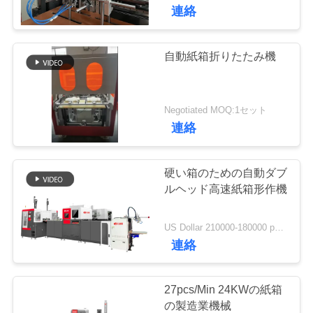
た
連絡
ち
に
自動紙箱折りたたみ機
つ
い
Negotiated MOQ:1セット
連絡
て
硬い箱のための自動ダブ
工
ルヘッド高速紙箱形作機
場
US Dollar 210000-180000 per set MOQ:1セット
ツ
連絡
ア
27pcs/Min 24KWの紙箱
ー
の製造業機械