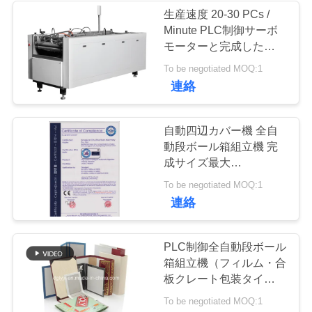
生産速度 20-30 PCs /
Minute PLC制御サーボ
ニ
モーターと完成したサイ
ズ最小160×80ミリメー
ュ
To be negotiated MOQ:1
トル
連絡
ー
ス
自動四辺カバー機 全自
動段ボール箱組立機 完
成サイズ最大
引
900x450mm 包装用
To be negotiated MOQ:1
金
連絡
を
PLC制御全自動段ボール
求
箱組立機（フィルム・合
板クレート包装タイプ、
め
包装ライン設置用）
To be negotiated MOQ:1