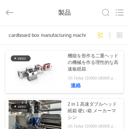
©
2020
-
2026
製品
Guangdong
Lishunyuan
Intelligent
Automation
Co.,
家
Ltd..
cardboard box manufacturing machine
All
Rights
へ
Reserved.
機能を形作る二重ヘッド
製
の機械を作る理性的な高
速板紙箱
品
US Dollar 210000-180000 per set MOQ:1 セット
連絡
わ
た
2 in 1 高速ダブルヘッド
紙箱 硬い箱 メーカーマ
し
シン
US Dollar 210000-180000 per set MOQ:1セット