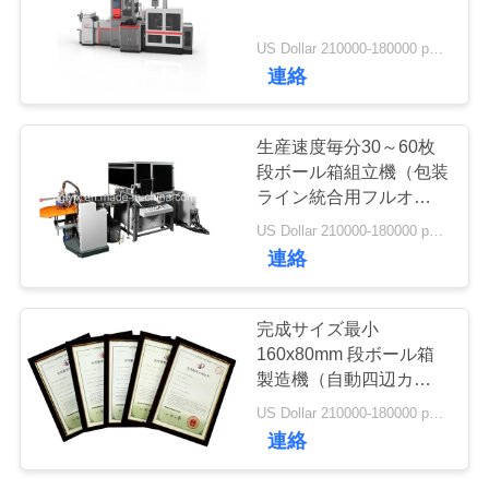
品
US Dollar 210000-180000 per set MOQ:1
連絡
質
管
生産速度毎分30～60枚
段ボール箱組立機（包装
理
ライン統合用フルオー
ト）
US Dollar 210000-180000 per set MOQ:1
連
連絡
絡
完成サイズ最小
く
160x80mm 段ボール箱
製造機（自動四辺カバー
だ
機、PLC制御サーボモー
US Dollar 210000-180000 per set MOQ:1
ター付き）
さ
連絡
い