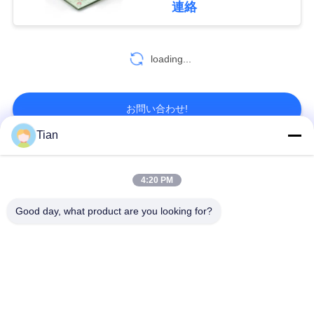
て
連絡
く
だ
loading...
さ
お問い合わせ!
い
Tian
地
人気カテゴリ
すべて
4:20 PM
図
機械を作る堅い箱
機械を作る板紙箱
Good day, what product are you looking for?
プ
機械を作る自動紙箱
機械を作る自動場合
ラ
イ
自動位置機械
ペーパー供給機械