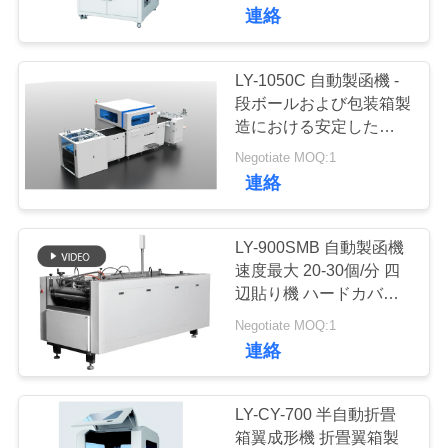
た
Making Machine Semi-
連絡
Automatic Machine
ち
Collapsible Box
に
LY-1050C 自動製函機 -
13
段ボールおよび包装箱製
つ
造における安定した操作
機械を作る自動紙箱
と高精度を実現
い
Negotiate MOQ:1
連絡
て
LY-900SMB 自動製函機
工
速度最大 20-30個/分 四
辺貼り機 ハードカバー
32
場
製本機
Negotiate MOQ:1
ツ
連絡
機械を作る自動場合
ア
LY-CY-700 半自動折畳
ー
箱翼成形機 折畳翼箱製