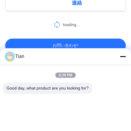
て
連絡
5
く
だ
loading...
箱アセンブリ機械
さ
お問い合わせ!
い
Tian
地
人気カテゴリ
すべて
12
6:39 PM
図
箱の泡押す機械
機械を作る堅い箱
機械を作る板紙箱
Good day, what product are you looking for?
プ
機械を作る自動紙箱
機械を作る自動場合
ラ
イ
自動位置機械
ペーパー供給機械