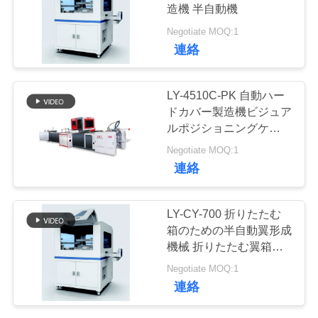
造機 半自動機
品
Negotiate MOQ:1
34
連絡
質
自動位置機械
管
LY-4510C-PK 自動ハー
ドカバー製造機ビジュア
理
ルポジショニングケース
製造機自動機ハードカバ
Negotiate MOQ:1
ー製造機ケースメーカー
連
連絡
絡
17
LY-CY-700 折りたたむ
く
箱のための半自動翼形成
ペーパー供給機械
機械 折りたたむ翼箱を
だ
作る機械 半自動機械
Negotiate MOQ:1
さ
連絡
い