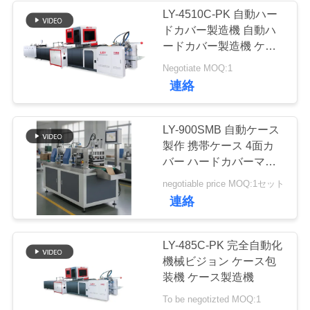
LY-4510C-PK 自動ハー
ドカバー製造機 自動ハ
22
ニ
ードカバー製造機 ケー
機械を作る半自動堅
スメーカー
ュ
Negotiate MOQ:1
連絡
い箱
ー
ス
LY-900SMB 自動ケース
製作 携帯ケース 4面カ
バー ハードカバーマシ
引
ン
7
negotiable price MOQ:1セット
金
連絡
機械に溝を作るボー
を
ル紙
LY-485C-PK 完全自動化
求
機械ビジョン ケース包
装機 ケース製造機
め
To be negotizted MOQ:1