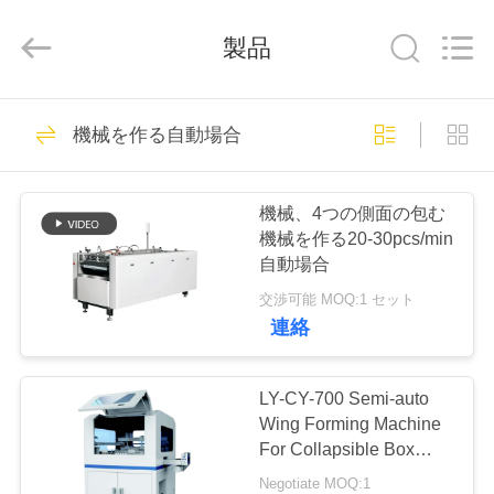
©
2020
-
2026
製品
Guangdong
Lishunyuan
Intelligent
Automation
Co.,
家
160
Ltd..
機械を作る自動場合
All
Rights
へ
Reserved.
機械を作る堅い箱
機械、4つの側面の包む
製
機械を作る20-30pcs/min
自動場合
品
交渉可能 MOQ:1 セット
連絡
22
わ
た
LY-CY-700 Semi-auto
機械を作る板紙箱
Wing Forming Machine
し
For Collapsible Box
Collapsible Wing Box
Negotiate MOQ:1