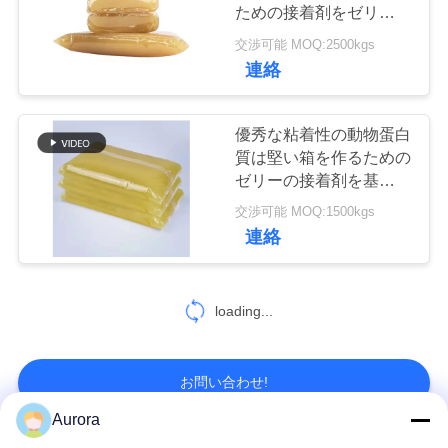
ための接着剤をゼリー状
にする
品
交渉可能 MOQ:2500kgs
34
連絡
質
自動位置機械
管
優秀な粘着性の動物蛋白
質は堅い箱を作るための
理
ゼリーの接着剤を基づか
せていた
交渉可能 MOQ:1500kgs
連
連絡
絡
17
loading...
く
ペーパー供給機械
だ
お問い合わせ!
さ
Aurora
い