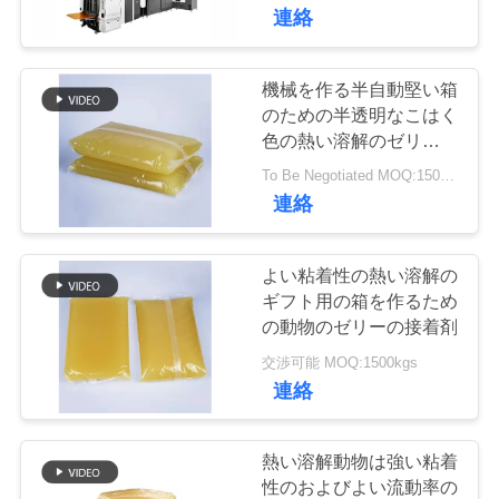
た
連絡
ち
に
機械を作る半自動堅い箱
13
のための半透明なこはく
つ
色の熱い溶解のゼリーの
機械を作る自動紙箱
接着剤
い
To Be Negotiated MOQ:1500kgs
連絡
て
よい粘着性の熱い溶解の
工
ギフト用の箱を作るため
の動物のゼリーの接着剤
32
場
交渉可能 MOQ:1500kgs
ツ
連絡
機械を作る自動場合
ア
熱い溶解動物は強い粘着
ー
性のおよびよい流動率の