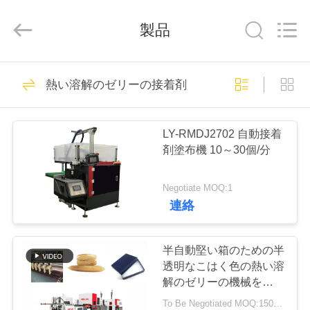
©
2020
-
2026
製品
Guangdong
Lishunyuan
Intelligent
Automation
Co.,
家
160
Ltd..
熱い溶解のゼリーの接着剤
All
Rights
へ
Reserved.
機械を作る堅い箱
LY-RMDJ2702 自動接着
製
剤塗布機 10～30個/分
品
Negotiate MOQ:1
連絡
22
わ
た
半自動堅い箱のための半
機械を作る板紙箱
透明なこはく色の熱い溶
し
解のゼリーの機械を作る
接着剤および場合
To Be Negotiated MOQ:1500kgs