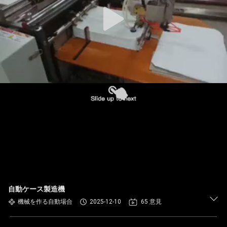
た
ち
に
つ
い
て
工
場
ツ
自動ケース製造機
ア
機械を作る自動場合
2025-12-10
65 意見
ー