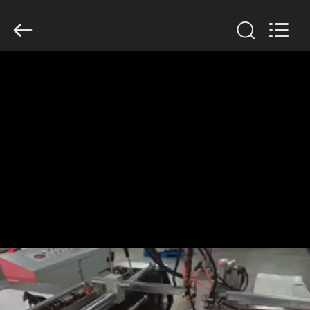
©
2020
-
2026
Guangdong
Lishunyuan
Intelligent
Automation
Co.,
家
Ltd..
All
Rights
へ
Reserved.
製
品
わ
た
し