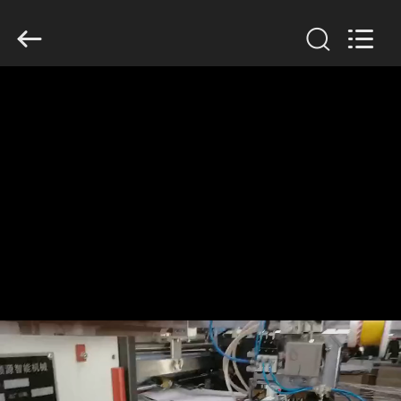
©
2020
-
2026
Guangdong
Lishunyuan
Intelligent
Automation
Co.,
家
Ltd..
All
Rights
へ
Reserved.
製
品
わ
た
し