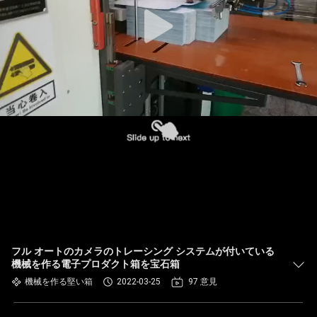
た
ち
に
つ
い
て
工
場
ツ
フル オートのカメラのトレーシング システムが付いている
機械を作る電子プロダクト箱を宝石箱
ア
機械を作る堅い箱
2022-03-25
97 意見
ー