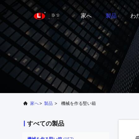
家へ
製品
わ
家へ
>
製品
>
機械を作る堅い箱
すべての製品