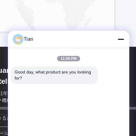
Tian
11:56 PM
uangdong Lishunyuan
Good day, what product are you looking 
for?
telligent Automation Co., Ltd.
01年に確立されるLishunyuanは堅い箱機械およびマ
ク機械の専門の製造業者です。
きるだけ早く連絡します
登録する