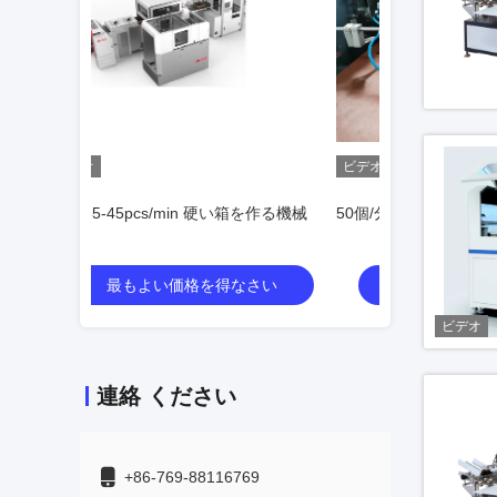
ビデオ
ビデオ
箱を作る機械
50個/分 剛性ボックス製造機
LY - ロボット1000-1 マルチ
機 20-30個/分
なさい
最もよい価格を得なさい
最もよ
ビデオ
連絡 ください
+86-769-88116769