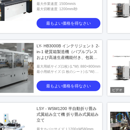
効率
最大作業速度: 1500mm/s
最大切断速度: 1200mm/秒
最もよい価格を得なさい
LY- HB3000B インテリジェント 2-
in-1 硬質箱製造機（バブルプレス
および高速生産機能付き、包装業
界ソリューション用）
最大用紙サイズ(1枚) (L*W): 880×800mm
最小用紙サイズ (1 枚のシート) (L*W):
120*60mm
最もよい価格を得なさい
ビデオ
LSY - WSM1200 半自動折り畳み
式翼組み立て機 折り畳み式翼組み
立て
最大カバーサイズ: L1200×W580mm