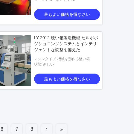
最もよい価格を得なさい
LY-2012 硬い箱製造機械 セルボポ
ジショニングシステムとインテリ
ジェントな調整を備えた
マシンタイプ: 機械を形作る堅い箱
状態: 新しい
最もよい価格を得なさい
6
7
8