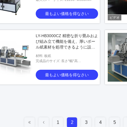
最もよい価格を得なさい
ビデオ
LY-HB3000CZ 精密な折り畳みおよ
び組み立て機能を備え、厚いボー
ル紙素材を処理できるように設計
された硬質製函機
材料: 板紙
完成品のサイズ: 長さ*幅*高
さ:400*300*140/55*35*12(mm)
最もよい価格を得なさい
1
2
3
4
5