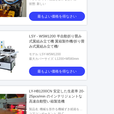
状態: 新しい
最もよい価格を得なさい
LSY - WSM1200 半自動折り畳み
オ
式翼組み立て機 翼箱製作機/折り畳
み式翼組み立て機/
2 イン 1 硬い箱を作る機械
モデル: LSY-WSM1200
最大カバーサイズ: L1200×W580mm
最もよい価格を得なさい
最もよい価格を得なさい
LY-HB1200CN 安定した生産率 20-
25pcs/min のインテリジェントな
高速自動堅い箱製造機
製品名: 機械を形作る機械ずき紙箱を作
る自動堅い箱
コアコンポーネント: PLC