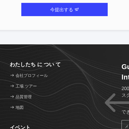
今提出する
わたしたち に つい て
G
会社プロフィール
In
工場 ツアー
20
ス
品質管理
地図
で
イベント