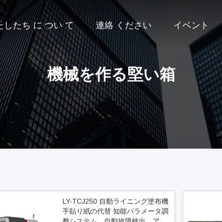
たしたち に つい て
連絡 ください
イベント
機械を作る堅い箱
LY-TCJ250 自動ライニング塗布機
手貼り紙の代替 知能パラメータ調
整システム、自動故障検出、アラ