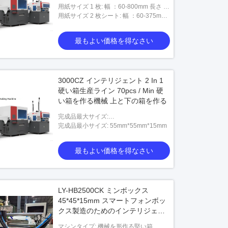
実現
用紙サイズ 1 枚: 幅 ：60-800mm 長さ ：
120-880mm
用紙サイズ 2 枚シート: 幅 ：60-375mm
長さ ：120-880mm
最もよい価格を得なさい
3000CZ インテリジェント 2 In 1
硬い箱生産ライン 70pcs / Min 硬
い箱を作る機械 上と下の箱を作る
完成品最大サイズ:
450mm*300mm*160mm
完成品最小サイズ: 55mm*55mm*15mm
最もよい価格を得なさい
LY-HB2500CK ミンボックス
45*45*15mm スマートフォンボッ
クス製造のためのインテリジェン
ト高速硬いボックス製造機械
マシンタイプ: 機械を形作る堅い箱