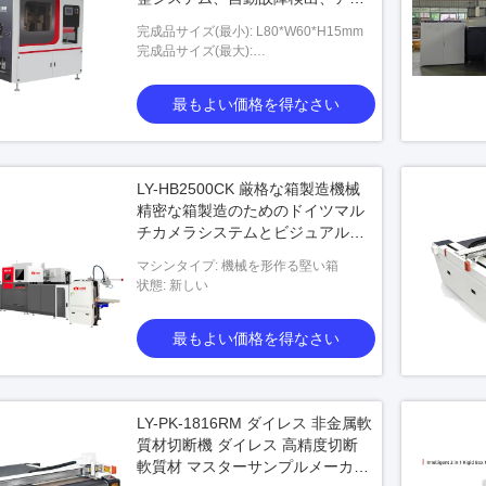
ーム記録とプロンプト機能
完成品サイズ(最小): L80*W60*H15mm
完成品サイズ(最大):
L100*W300*H120mm
最もよい価格を得なさい
LY-HB2500CK 厳格な箱製造機械
精密な箱製造のためのドイツマル
チカメラシステムとビジュアルロ
ボットアーム位置付け機能
マシンタイプ: 機械を形作る堅い箱
状態: 新しい
最もよい価格を得なさい
LY-PK-1816RM ダイレス 非金属軟
質材切断機 ダイレス 高精度切断
軟質材 マスターサンプルメーカー