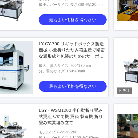
最小カバーサイズ: 長さ360×幅120mm
最もよい価格を得なさい
LY-CY-700 リギッドボックス製造
ビデ
機械 小量折りたたみ箱生産で精密
な翼形成と包装のためのサーボ駆
ボックス接合
機械を作る45pcs/Min宝石箱
自動 
動
最大。翼のサイズ: 700*180mm
分。翼のサイズ: 150*40mm
い価格を得なさい
最もよい価格を得なさい
最もよい価格を得なさい
ビデオ
LSY - WSM1200 半自動折り畳み
式翼組み立て機 翼箱 製造機 折り
畳み式翼組み立て
モデル: LSY-WSM1200
最大カバーサイズ: L1200×W580mm