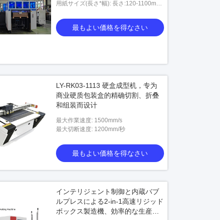
用紙サイズ(長さ*幅): 長さ:120-1100mm
幅:95-850mm
最もよい価格を得なさい
LY-RK03-1113 硬盒成型机，专为
商业硬质包装盒的精确切割、折叠
和组装而设计
最大作業速度: 1500mm/s
最大切断速度: 1200mm/秒
最もよい価格を得なさい
インテリジェント制御と内蔵バブ
ルプレスによる2-in-1高速リジッド
ボックス製造機、効率的な生産を