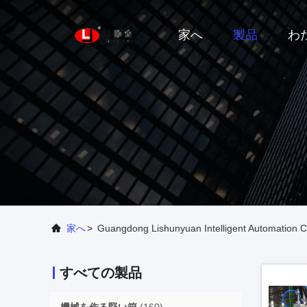
家へ
製品
わ
家へ
>
Guangdong Lishunyuan Intelligent Automati
すべての製品