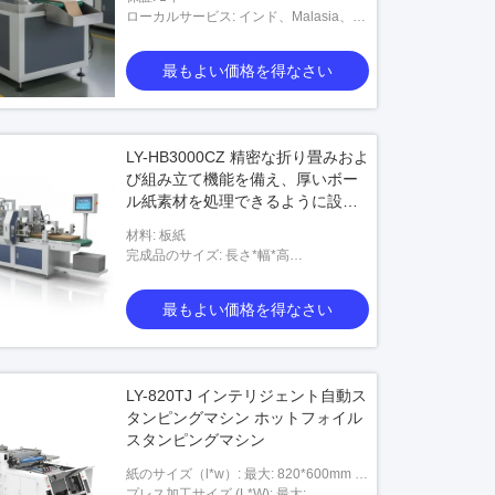
ローカルサービス: インド、Malasia、韓
国、トルコ
最もよい価格を得なさい
LY-HB3000CZ 精密な折り畳みおよ
ビデオ
ビデオ
び組み立て機能を備え、厚いボー
ル紙素材を処理できるように設計
25シート/分 硬い箱機
自動紙箱の製造業機械
された硬質製函機
材料: 板紙
完成品のサイズ: 長さ*幅*高
さ:400*300*140/55*35*12(mm)
最もよい価格を得なさい
最もよい価格
最もよい価格を得なさい
LY-820TJ インテリジェント自動ス
タンピングマシン ホットフォイル
スタンピングマシン
紙のサイズ（l*w）: 最大: 820*600mm 最
小: 200*100mm
プレス加工サイズ (L*W): 最大: