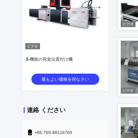
ビデオ
ビデオ
ビデ
置付け機
ハードカバーを作る機械 完全に自動
自動
い価格を得なさい
最もよい価格を得なさい
ビデオ
連絡 ください
+86-769-88116769