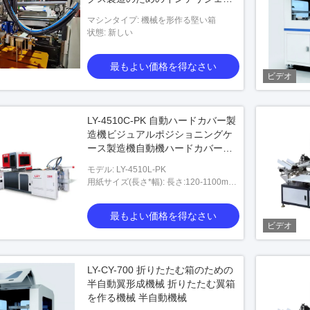
ト高速硬いボックス製造機械
マシンタイプ: 機械を形作る堅い箱
状態: 新しい
最もよい価格を得なさい
ビデオ
LY-4510C-PK 自動ハードカバー製
造機ビジュアルポジショニングケ
ース製造機自動機ハードカバー製
造機ケースメーカー
モデル: LY-4510L-PK
用紙サイズ(長さ*幅): 長さ:120-1100mm
幅:95-600mm
最もよい価格を得なさい
ビデオ
LY-CY-700 折りたたむ箱のための
半自動翼形成機械 折りたたむ翼箱
を作る機械 半自動機械