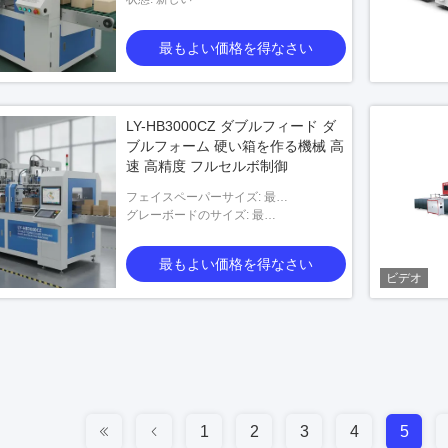
最もよい価格を得なさい
LY-HB3000CZ ダブルフィード ダ
ブルフォーム 硬い箱を作る機械 高
速 高精度 フルセルボ制御
フェイスペーパーサイズ: 最
大:700*420*300mm 最小:120*60*80mm
グレーボードのサイズ: 最
大:650*550*3mm 最小:74*74*1mm
最もよい価格を得なさい
ビデオ
1
2
3
4
5