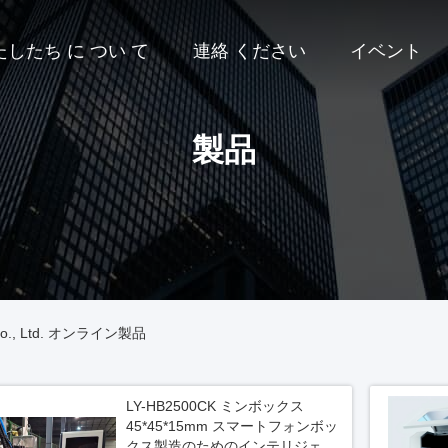
たしたち に つい て
連絡 ください
イベント
製品
on Co., Ltd. オンライン製品
LY-HB2500CK ミンボックス
45*45*15mm スマートフォンボッ
クス製造のためのインテリジェン