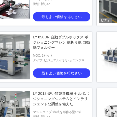
状態: 新しい
最もよい価格を得なさい
ビデオ
LY 850DN 自動ダブルボックス ポ
オ
ビデオ
ジショニングマシン 紙折り紙 自動
紙フォルダー
ケース製造機
自動紙箱折りたたみ機
MOQ: 1セット
タイプ: ビジュアルポジショニングマシ
ン
最もよい価格を得なさい
最もよい価格を得なさい
最もよい価格を得なさい
LY-2012 硬い箱製造機械 セルボポ
ジショニングシステムとインテリ
ジェントな調整を備えた
マシンタイプ: 機械を形作る堅い箱
状態: 新しい