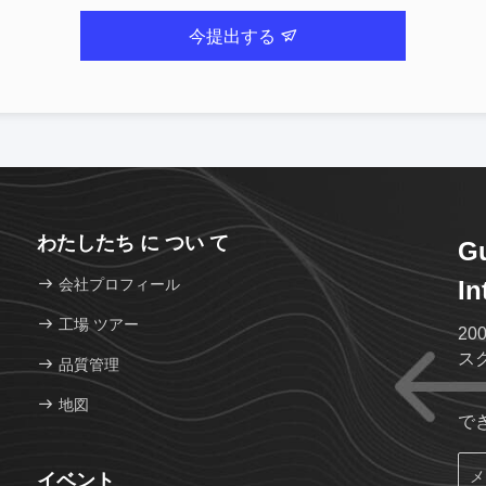
今提出する
わたしたち に つい て
G
会社プロフィール
In
工場 ツアー
20
ス
品質管理
地図
で
イベント