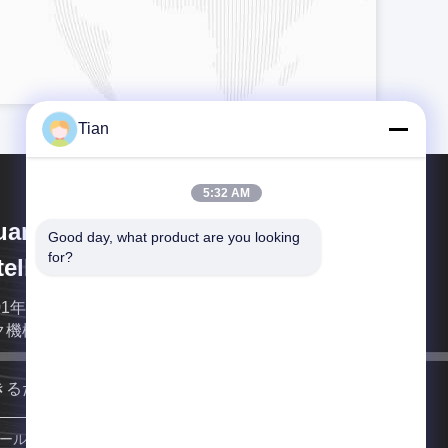
Tian
5:32 AM
uangdong Lishunyuan
Good day, what product are you looking 
for?
telligent Automation Co., Ltd.
01年に確立されるLishunyuanは堅い箱機械およびマ
ク機械の専門の製造業者です。
きるだけ早く連絡します
登録する