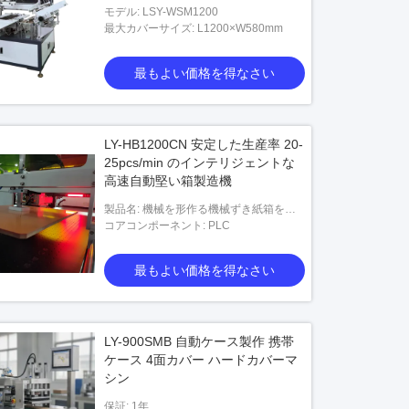
モデル: LSY-WSM1200
最大カバーサイズ: L1200×W580mm
最もよい価格を得なさい
LY-HB1200CN 安定した生産率 20-
25pcs/min のインテリジェントな
高速自動堅い箱製造機
製品名: 機械を形作る機械ずき紙箱を作
る自動堅い箱
コアコンポーネント: PLC
最もよい価格を得なさい
LY-900SMB 自動ケース製作 携帯
ケース 4面カバー ハードカバーマ
シン
保証: 1年