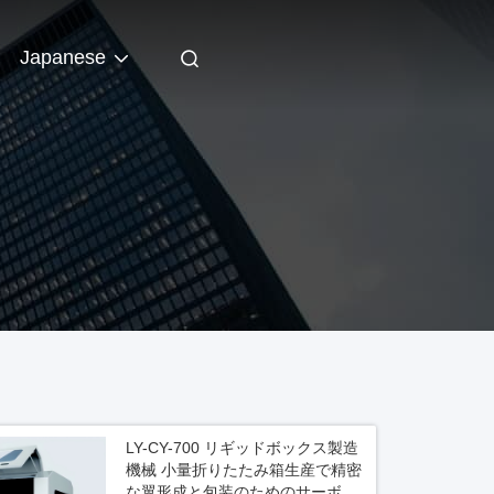
Japanese
LY-CY-700 リギッドボックス製造
機械 小量折りたたみ箱生産で精密
な翼形成と包装のためのサーボ駆