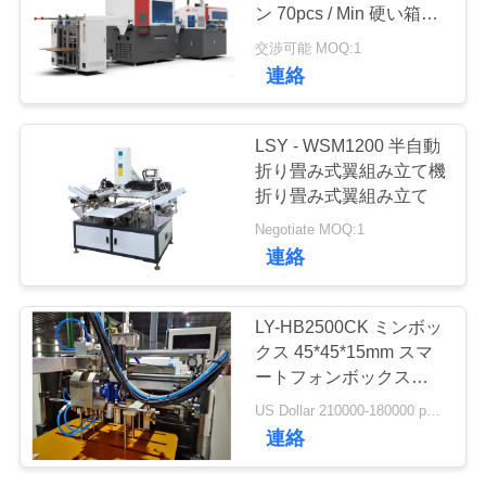
ン 70pcs / Min 硬い箱を
作る機械 上と下の箱を
品
交渉可能 MOQ:1
作る
34
連絡
質
自動位置機械
管
LSY - WSM1200 半自動
折り畳み式翼組み立て機
理
折り畳み式翼組み立て
Negotiate MOQ:1
連
連絡
絡
17
LY-HB2500CK ミンボッ
く
クス 45*45*15mm スマ
ペーパー供給機械
ートフォンボックス製造
だ
のためのインテリジェン
US Dollar 210000-180000 per set MOQ:1 セット
ト高速硬いボックス製造
さ
連絡
機械
い