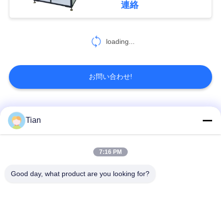
て
連絡
5
く
だ
loading...
箱アセンブリ機械
さ
お問い合わせ!
い
地
人気カテゴリ
すべて
Tian
12
図
箱の泡押す機械
機械を作る堅い箱
機械を作る板紙箱
7:16 PM
プ
Good day, what product are you looking for?
機械を作る自動紙箱
機械を作る自動場合
ラ
イ
自動位置機械
ペーパー供給機械