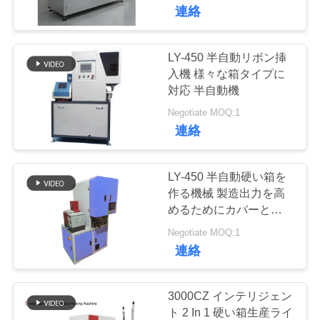
た
包装業界ソリューション
連絡
用）
ち
に
LY-450 半自動リボン挿
13
入機 様々な箱タイプに
つ
対応 半自動機
機械を作る自動紙箱
い
Negotiate MOQ:1
連絡
て
LY-450 半自動硬い箱を
工
作る機械 製造出力を高
めるためにカバーと箱に
33
場
リボン挿入のために設計
Negotiate MOQ:1
された
ツ
連絡
機械を作る自動場合
ア
3000CZ インテリジェン
ー
ト 2 In 1 硬い箱生産ライ