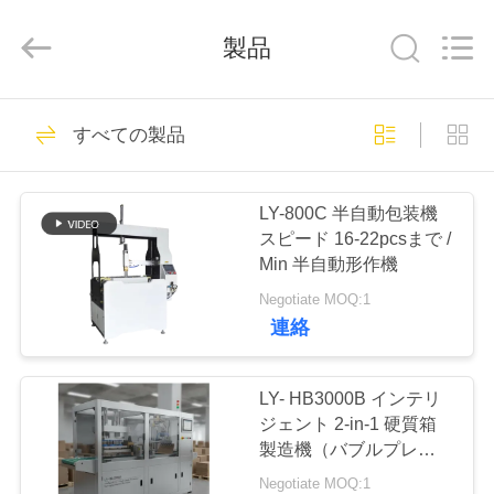
©
2020
-
2026
製品
Guangdong
Lishunyuan
Intelligent
Automation
Co.,
家
160
Ltd..
すべての製品
All
Rights
へ
Reserved.
機械を作る堅い箱
LY-800C 半自動包装機
製
スピード 16-22pcsまで /
Min 半自動形作機
品
Negotiate MOQ:1
連絡
22
わ
た
LY- HB3000B インテリ
機械を作る板紙箱
ジェント 2-in-1 硬質箱
し
製造機（バブルプレスお
よび高速生産機能付き、
Negotiate MOQ:1