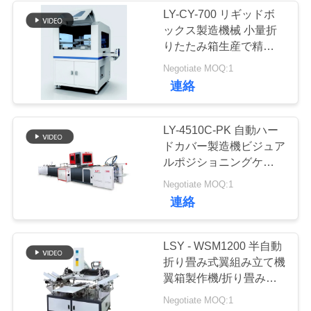
LY-CY-700 リギッドボ
ックス製造機械 小量折
22
ニ
りたたみ箱生産で精密な
機械を作る半自動堅
翼形成と包装のためのサ
ュ
Negotiate MOQ:1
ーボ駆動
連絡
い箱
ー
ス
LY-4510C-PK 自動ハー
ドカバー製造機ビジュア
ルポジショニングケース
引
製造機自動機ハードカバ
7
Negotiate MOQ:1
ー製造機ケースメーカー
金
連絡
機械に溝を作るボー
を
ル紙
LSY - WSM1200 半自動
求
折り畳み式翼組み立て機
翼箱製作機/折り畳み式
め
翼組み立て機/
Negotiate MOQ:1